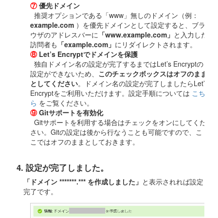
⑦
優先ドメイン
推奨オプションである「www」無しのドメイン（例：
example.com
）を優先ドメインとして設定すると、ブラ
ウザのアドレスバーに
「www.example.com」
と入力した
訪問者も
「example.com」
にリダイレクトされます。
⑧
Let’s Encryptでドメインを保護
独自ドメイン名の設定が完了するまではLet’s Encryptの
設定ができないため、
このチェックボックスはオフのまま
としてください
。ドメイン名の設定が完了しましたらLet’s
Encryptをご利用いただけます。設定手順については
こち
ら
をご覧ください。
⑨
Gitサポートを有効化
Gitサポートを利用する場合はチェックをオンにしてくだ
さい。Gitの設定は後から行なうことも可能ですので、こ
こではオフのままとしておきます。
4. 設定が完了しました。
「ドメイン *******.*** を作成しました」
と表示されれば設定
完了です。